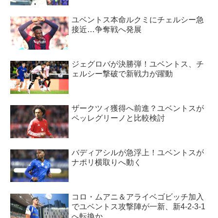
ユベントス本命ルクミにチェルシー急
接近…争奪戦へ発展
ジェグロバが決勝弾！ユベントス、チ
ェルシー撃破で新戦力が躍動
ザークツィ獲得へ前進？ユベントスが
ペッレグリーノと比較検討
バディアシルが急浮上！ユベントスが
ナポリ横取りへ動く
コロ・ムアニ＆アライベゴビッチ加入
でユベントス攻撃陣が一新、新4-2-3-1
へ転換か