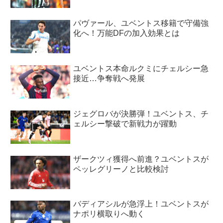
パヴァール、ユベントス移籍で守備強
化へ！万能DFの加入効果とは
ユベントス本命ルクミにチェルシー急
接近…争奪戦へ発展
ジェグロバが決勝弾！ユベントス、チ
ェルシー撃破で新戦力が躍動
ザークツィ獲得へ前進？ユベントスが
ペッレグリーノと比較検討
バディアシルが急浮上！ユベントスが
ナポリ横取りへ動く