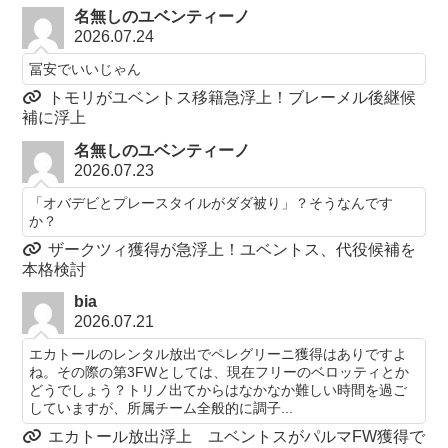
名無しのユベンティーノ
2026.07.24
冨安でいいじゃん
トモリがユベントス移籍急浮上！ブレーメル後継候
補に浮上
名無しのユベンティーノ
2026.07.23
「オバデビとプレースタイルがダダ被り」？そうなんです
か？
ザークツィ獲得が急浮上！ユベントス、代役候補を
本格検討
bia
2026.07.21
エカトールのレンタル放出でペレグリーニ獲得はありですよ
ね。その際の第3FWとしては、現在フリーのベロッティとか
どうでしょう？トリノ出てからはなかなか難しい時間を過ご
していますが、所属チーム全般的に調子...
エカトール放出浮上 ユベントスがパルマFW獲得で