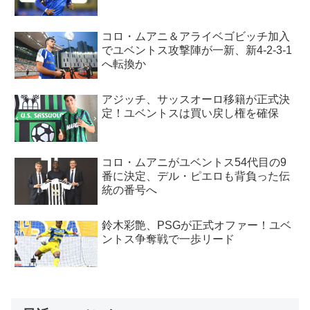
コロ・ムアニ＆アライベゴビッチ加入
でユベントス攻撃陣が一新、新4-2-3-1
へ転換か
アジッチ、サッスオーロ移籍が正式決
定！ユベントスは買い戻し権を確保
コロ・ムアニがユベントス54代目の9
番に決定、デル・ピエロも背負った伝
統の番号へ
鈴木彩艶、PSGが正式オファー！ユベ
ントス争奪戦で一歩リード