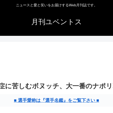
ニュースと愛と笑いをお届けするWeb月刊誌です。
月刊ユベントス
炎症に苦しむボヌッチ、大一番のナポ
■ 選手愛称は『選手名鑑』をご覧下さい ■