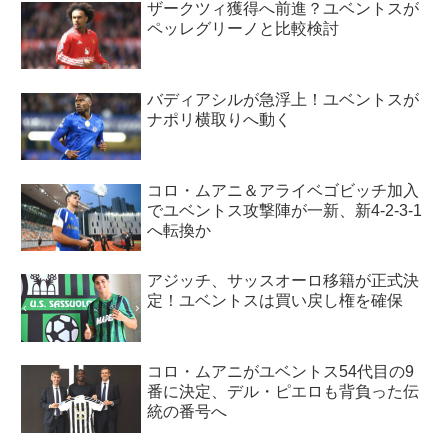
ザークツィ獲得へ前進？ユベントスが
ペッレグリーノと比較検討
バディアシルが急浮上！ユベントスが
ナポリ横取りへ動く
コロ・ムアニ＆アライベゴビッチ加入
でユベントス攻撃陣が一新、新4-2-3-1
へ転換か
アジッチ、サッスオーロ移籍が正式決
定！ユベントスは買い戻し権を確保
コロ・ムアニがユベントス54代目の9
番に決定、デル・ピエロも背負った伝
統の番号へ