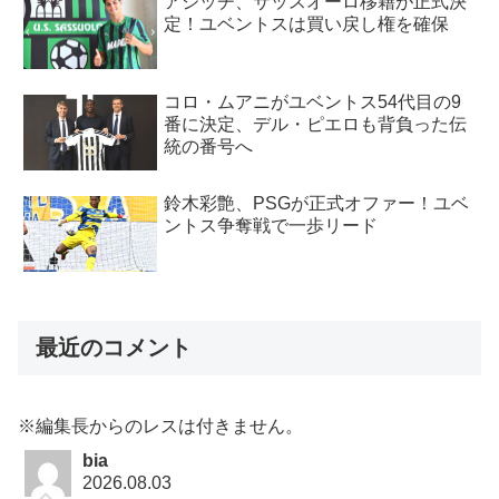
アジッチ、サッスオーロ移籍が正式決
定！ユベントスは買い戻し権を確保
コロ・ムアニがユベントス54代目の9
番に決定、デル・ピエロも背負った伝
統の番号へ
鈴木彩艶、PSGが正式オファー！ユベ
ントス争奪戦で一歩リード
最近のコメント
※編集長からのレスは付きません。
bia
2026.08.03