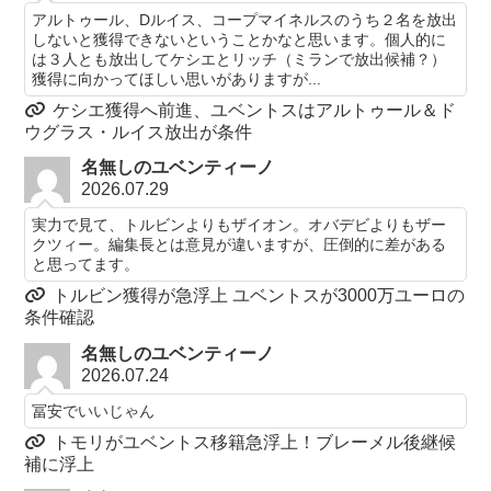
アルトゥール、Dルイス、コープマイネルスのうち２名を放出
しないと獲得できないということかなと思います。個人的に
は３人とも放出してケシエとリッチ（ミランで放出候補？）
獲得に向かってほしい思いがありますが...
ケシエ獲得へ前進、ユベントスはアルトゥール＆ド
ウグラス・ルイス放出が条件
名無しのユベンティーノ
2026.07.29
実力で見て、トルビンよりもザイオン。オバデビよりもザー
クツィー。編集長とは意見が違いますが、圧倒的に差がある
と思ってます。
トルビン獲得が急浮上 ユベントスが3000万ユーロの
条件確認
名無しのユベンティーノ
2026.07.24
冨安でいいじゃん
トモリがユベントス移籍急浮上！ブレーメル後継候
補に浮上