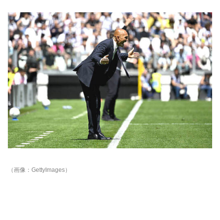
（画像：GettyImages）