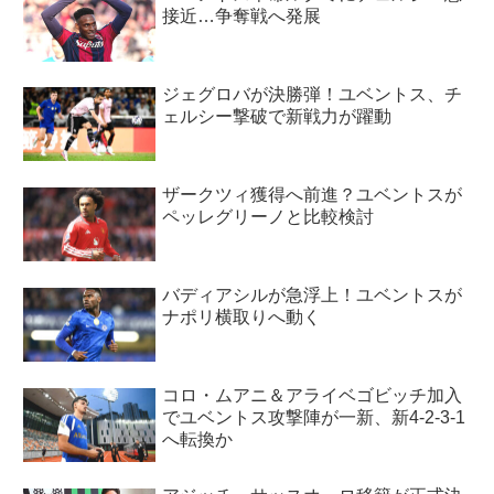
接近…争奪戦へ発展
ジェグロバが決勝弾！ユベントス、チ
ェルシー撃破で新戦力が躍動
ザークツィ獲得へ前進？ユベントスが
ペッレグリーノと比較検討
バディアシルが急浮上！ユベントスが
ナポリ横取りへ動く
コロ・ムアニ＆アライベゴビッチ加入
でユベントス攻撃陣が一新、新4-2-3-1
へ転換か