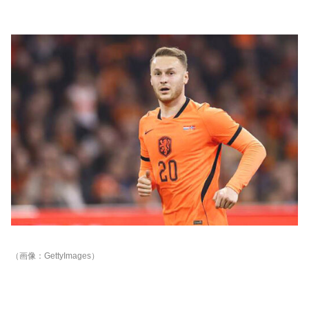
（画像：GettyImages）