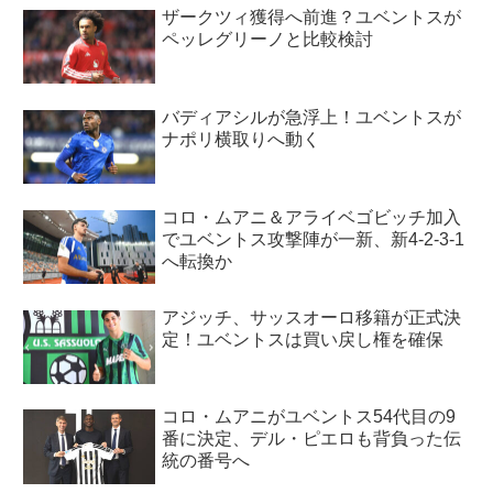
ザークツィ獲得へ前進？ユベントスが
ペッレグリーノと比較検討
バディアシルが急浮上！ユベントスが
ナポリ横取りへ動く
コロ・ムアニ＆アライベゴビッチ加入
でユベントス攻撃陣が一新、新4-2-3-1
へ転換か
アジッチ、サッスオーロ移籍が正式決
定！ユベントスは買い戻し権を確保
コロ・ムアニがユベントス54代目の9
番に決定、デル・ピエロも背負った伝
統の番号へ