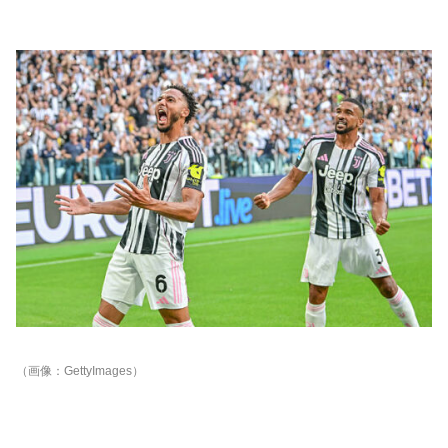
（画像：GettyImages）