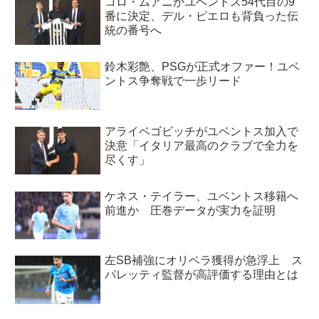
コロ・ムアニがユベントス54代目の9
番に決定、デル・ピエロも背負った伝
統の番号へ
鈴木彩艶、PSGが正式オファー！ユベ
ントス争奪戦で一歩リード
アライベゴビッチがユベントス加入で
決意「イタリア最高のクラブで全力を
尽くす」
ケネス・テイラー、ユベントス移籍へ
前進か 圧巻データが実力を証明
左SB補強にオリベラ獲得が急浮上 ス
パレッティ監督が高評価する理由とは