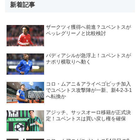
新着記事
ザークツィ獲得へ前進？ユベントスが
ペッレグリーノと比較検討
バディアシルが急浮上！ユベントスが
ナポリ横取りへ動く
コロ・ムアニ＆アライベゴビッチ加入
でユベントス攻撃陣が一新、新4-2-3-1
へ転換か
アジッチ、サッスオーロ移籍が正式決
定！ユベントスは買い戻し権を確保