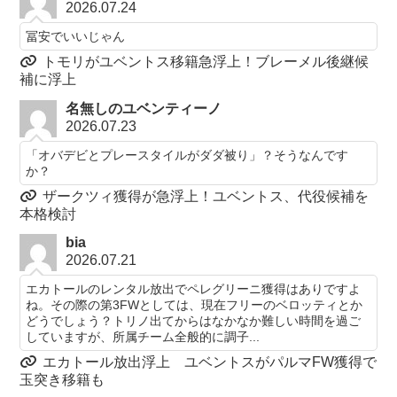
2026.07.24
冨安でいいじゃん
トモリがユベントス移籍急浮上！ブレーメル後継候
補に浮上
名無しのユベンティーノ
2026.07.23
「オバデビとプレースタイルがダダ被り」？そうなんです
か？
ザークツィ獲得が急浮上！ユベントス、代役候補を
本格検討
bia
2026.07.21
エカトールのレンタル放出でペレグリーニ獲得はありですよ
ね。その際の第3FWとしては、現在フリーのベロッティとか
どうでしょう？トリノ出てからはなかなか難しい時間を過ご
していますが、所属チーム全般的に調子...
エカトール放出浮上 ユベントスがパルマFW獲得で
玉突き移籍も