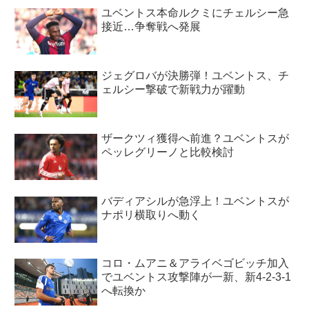
ユベントス本命ルクミにチェルシー急
接近…争奪戦へ発展
ジェグロバが決勝弾！ユベントス、チ
ェルシー撃破で新戦力が躍動
ザークツィ獲得へ前進？ユベントスが
ペッレグリーノと比較検討
バディアシルが急浮上！ユベントスが
ナポリ横取りへ動く
コロ・ムアニ＆アライベゴビッチ加入
でユベントス攻撃陣が一新、新4-2-3-1
へ転換か