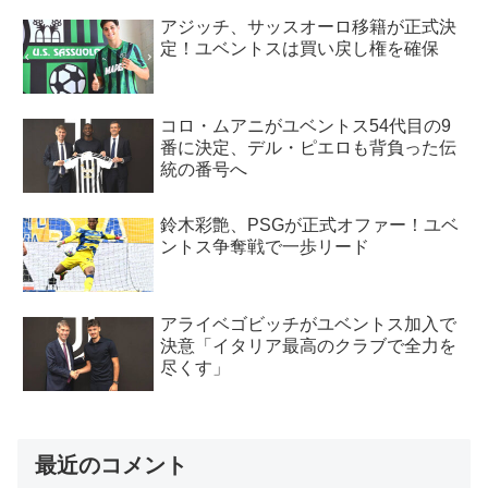
アジッチ、サッスオーロ移籍が正式決
定！ユベントスは買い戻し権を確保
コロ・ムアニがユベントス54代目の9
番に決定、デル・ピエロも背負った伝
統の番号へ
鈴木彩艶、PSGが正式オファー！ユベ
ントス争奪戦で一歩リード
アライベゴビッチがユベントス加入で
決意「イタリア最高のクラブで全力を
尽くす」
最近のコメント