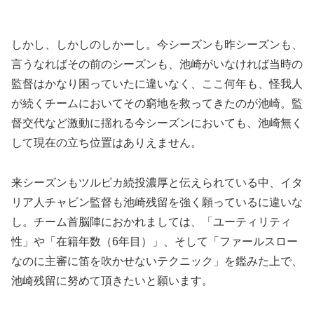
しかし、しかしのしかーし。今シーズンも昨シーズンも、
言うなればその前のシーズンも、池崎がいなければ当時の
監督はかなり困っていたに違いなく、ここ何年も、怪我人
が続くチームにおいてその窮地を救ってきたのが池崎。監
督交代など激動に揺れる今シーズンにおいても、池崎無く
して現在の立ち位置はありえません。
来シーズンもツルピカ続投濃厚と伝えられている中、イタ
リア人チャビン監督も池崎残留を強く願っているに違いな
し。チーム首脳陣におかれましては、「ユーティリティ
性」や「在籍年数（6年目）」、そして「ファールスロー
なのに主審に笛を吹かせないテクニック」を鑑みた上で、
池崎残留に努めて頂きたいと願います。