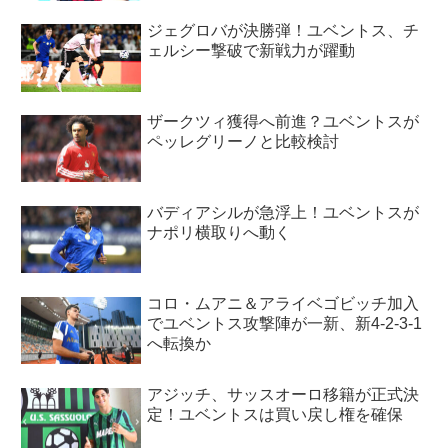
ジェグロバが決勝弾！ユベントス、チ
ェルシー撃破で新戦力が躍動
ザークツィ獲得へ前進？ユベントスが
ペッレグリーノと比較検討
バディアシルが急浮上！ユベントスが
ナポリ横取りへ動く
コロ・ムアニ＆アライベゴビッチ加入
でユベントス攻撃陣が一新、新4-2-3-1
へ転換か
アジッチ、サッスオーロ移籍が正式決
定！ユベントスは買い戻し権を確保