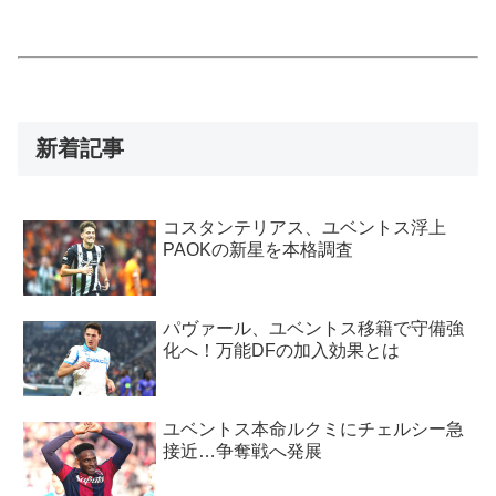
新着記事
コスタンテリアス、ユベントス浮上
PAOKの新星を本格調査
パヴァール、ユベントス移籍で守備強
化へ！万能DFの加入効果とは
ユベントス本命ルクミにチェルシー急
接近…争奪戦へ発展