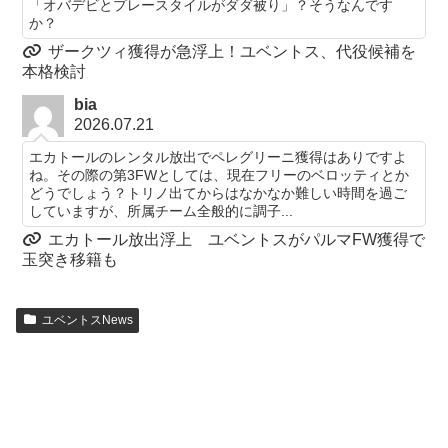
「オバデビとプレースタイルがダダ被り」？そうなんです
か？
ザークツィ獲得が急浮上！ユベントス、代役候補を
本格検討
bia
2026.07.21
エカトールのレンタル放出でペレグリーニ獲得はありですよ
ね。その際の第3FWとしては、現在フリーのベロッティとか
どうでしょう？トリノ出てからはなかなか難しい時間を過ご
していますが、所属チーム全般的に調子...
エカトール放出浮上 ユベントスがパルマFW獲得で
玉突き移籍も
ユベントスNews