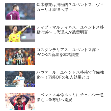
鈴木彩艶は消極的？ユベントス、ヴィ
カーリオ獲得へ浮上
ディブ・マルティネス、ユベントス移
籍消滅へ…代理人が残留明言
コスタンテリアス、ユベントス浮上
PAOKの新星を本格調査
パヴァール、ユベントス移籍で守備強
化へ！万能DFの加入効果とは
ユベントス本命ルクミにチェルシー急
接近…争奪戦へ発展