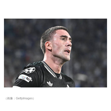
（画像：GettyImages）