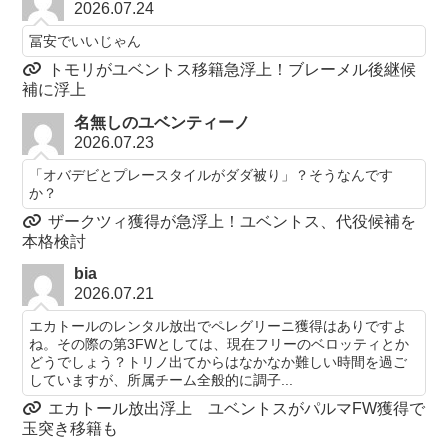
2026.07.24
冨安でいいじゃん
トモリがユベントス移籍急浮上！ブレーメル後継候
補に浮上
名無しのユベンティーノ
2026.07.23
「オバデビとプレースタイルがダダ被り」？そうなんです
か？
ザークツィ獲得が急浮上！ユベントス、代役候補を
本格検討
bia
2026.07.21
エカトールのレンタル放出でペレグリーニ獲得はありですよ
ね。その際の第3FWとしては、現在フリーのベロッティとか
どうでしょう？トリノ出てからはなかなか難しい時間を過ご
していますが、所属チーム全般的に調子...
エカトール放出浮上 ユベントスがパルマFW獲得で
玉突き移籍も