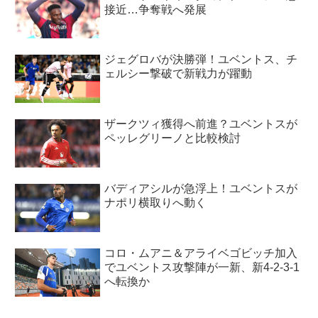
接近…争奪戦へ発展
ジェグロバが決勝弾！ユベントス、チ
ェルシー撃破で新戦力が躍動
ザークツィ獲得へ前進？ユベントスが
ペッレグリーノと比較検討
バディアシルが急浮上！ユベントスが
ナポリ横取りへ動く
コロ・ムアニ＆アライベゴビッチ加入
でユベントス攻撃陣が一新、新4-2-3-1
へ転換か