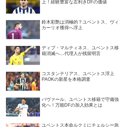
上！経験豊富な左利きDFの価値
鈴木彩艶は消極的？ユベントス、ヴィ
カーリオ獲得へ浮上
ディブ・マルティネス、ユベントス移
籍消滅へ…代理人が残留明言
コスタンテリアス、ユベントス浮上
PAOKの新星を本格調査
パヴァール、ユベントス移籍で守備強
化へ！万能DFの加入効果とは
ユベントス本命ルクミにチェルシー急