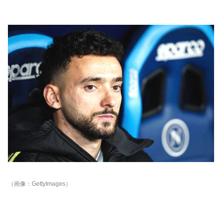
（画像：GettyImages）