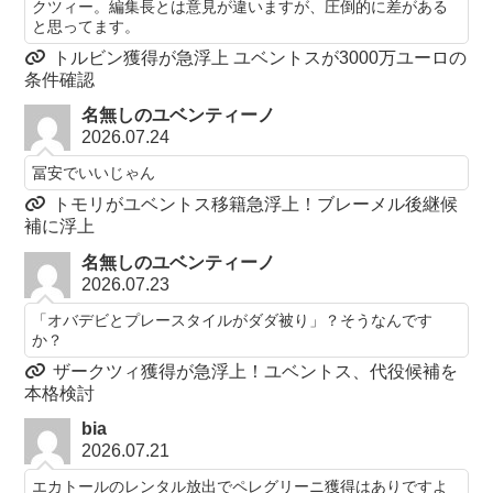
クツィー。編集長とは意見が違いますが、圧倒的に差がある
と思ってます。
トルビン獲得が急浮上 ユベントスが3000万ユーロの
条件確認
名無しのユベンティーノ
2026.07.24
冨安でいいじゃん
トモリがユベントス移籍急浮上！ブレーメル後継候
補に浮上
名無しのユベンティーノ
2026.07.23
「オバデビとプレースタイルがダダ被り」？そうなんです
か？
ザークツィ獲得が急浮上！ユベントス、代役候補を
本格検討
bia
2026.07.21
エカトールのレンタル放出でペレグリーニ獲得はありですよ