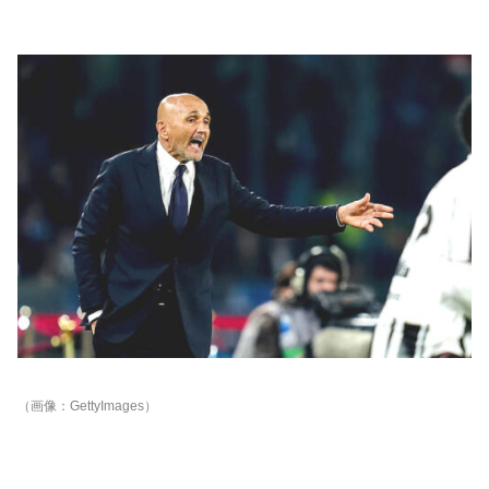
（画像：GettyImages）