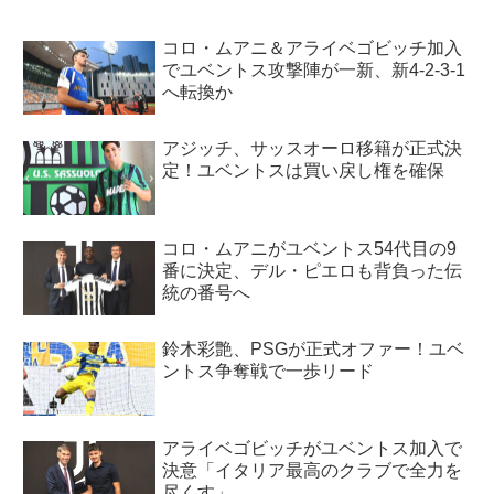
コロ・ムアニ＆アライベゴビッチ加入
でユベントス攻撃陣が一新、新4-2-3-1
へ転換か
アジッチ、サッスオーロ移籍が正式決
定！ユベントスは買い戻し権を確保
コロ・ムアニがユベントス54代目の9
番に決定、デル・ピエロも背負った伝
統の番号へ
鈴木彩艶、PSGが正式オファー！ユベ
ントス争奪戦で一歩リード
アライベゴビッチがユベントス加入で
決意「イタリア最高のクラブで全力を
尽くす」