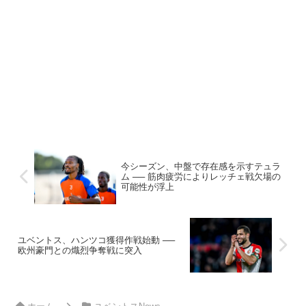
今シーズン、中盤で存在感を示すテュラ
ム ── 筋肉疲労によりレッチェ戦欠場の
可能性が浮上
ユベントス、ハンツコ獲得作戦始動 ──
欧州豪門との熾烈争奪戦に突入