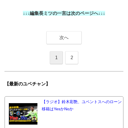
↓↓↓編集長ミツの一言は次のページへ↓↓↓
次へ
1
2
【最新の
ユベチャン】
【ラジオ】鈴木彩艶、ユベントスへのローン
移籍はYesかNoか