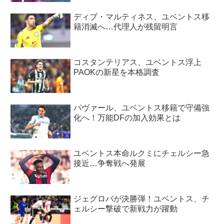
ディブ・マルティネス、ユベントス移
籍消滅へ…代理人が残留明言
コスタンテリアス、ユベントス浮上
PAOKの新星を本格調査
パヴァール、ユベントス移籍で守備強
化へ！万能DFの加入効果とは
ユベントス本命ルクミにチェルシー急
接近…争奪戦へ発展
ジェグロバが決勝弾！ユベントス、チ
ェルシー撃破で新戦力が躍動