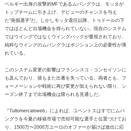
ベルギー出身の攻撃的MFであるムバングラは、モッタが
トップチームに引き上げ、デビューのチャンスを与え
た“発掘選手”だ。しかしモッタ退任以降、トゥドールの下
ではほとんど出場機会を得られていない。現在のシステム
ではウイングではなくウイングバックが重視されており、
純粋なウイングのムバングラはポジション上の必要性が薄
れている。
このシステム変更の影響はフランシスコ・コンセイソンに
も及んでおり、彼もまた出番を失っている。両者とも、フ
ォーメーションや戦術に再び変更が加えられない限り、シ
ーズン終了まで出場機会は限られる見通しだ。
『Tuttomercatoweb』によれば、ユベントスはすでにムバ
ングラを今夏の移籍市場で売却可能な選手と位置づけてお
り、1500万〜2000万ユーロのオファーが届けば放出に応