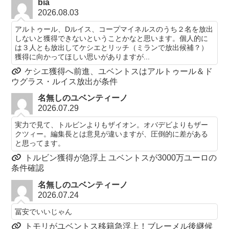
bia
2026.08.03
アルトゥール、Dルイス、コープマイネルスのうち２名を放出
しないと獲得できないということかなと思います。個人的に
は３人とも放出してケシエとリッチ（ミランで放出候補？）
獲得に向かってほしい思いがありますが...
ケシエ獲得へ前進、ユベントスはアルトゥール＆ド
ウグラス・ルイス放出が条件
名無しのユベンティーノ
2026.07.29
実力で見て、トルビンよりもザイオン。オバデビよりもザー
クツィー。編集長とは意見が違いますが、圧倒的に差がある
と思ってます。
トルビン獲得が急浮上 ユベントスが3000万ユーロの
条件確認
名無しのユベンティーノ
2026.07.24
冨安でいいじゃん
トモリがユベントス移籍急浮上！ブレーメル後継候