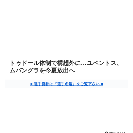
トゥドール体制で構想外に…ユベントス、
ムバングラを今夏放出へ
■ 選手愛称は『選手名鑑』をご覧下さい ■