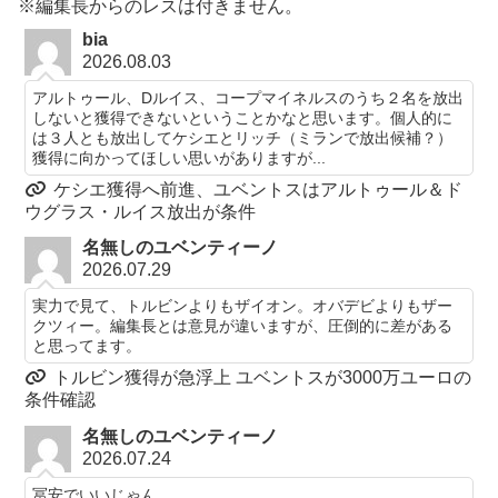
※編集長からのレスは付きません。
bia
2026.08.03
アルトゥール、Dルイス、コープマイネルスのうち２名を放出
しないと獲得できないということかなと思います。個人的に
は３人とも放出してケシエとリッチ（ミランで放出候補？）
獲得に向かってほしい思いがありますが...
ケシエ獲得へ前進、ユベントスはアルトゥール＆ド
ウグラス・ルイス放出が条件
名無しのユベンティーノ
2026.07.29
実力で見て、トルビンよりもザイオン。オバデビよりもザー
クツィー。編集長とは意見が違いますが、圧倒的に差がある
と思ってます。
トルビン獲得が急浮上 ユベントスが3000万ユーロの
条件確認
名無しのユベンティーノ
2026.07.24
冨安でいいじゃん