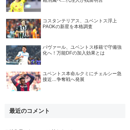
籍消滅へ…代理人が残留明言
コスタンテリアス、ユベントス浮上
PAOKの新星を本格調査
パヴァール、ユベントス移籍で守備強
化へ！万能DFの加入効果とは
ユベントス本命ルクミにチェルシー急
接近…争奪戦へ発展
最近のコメント