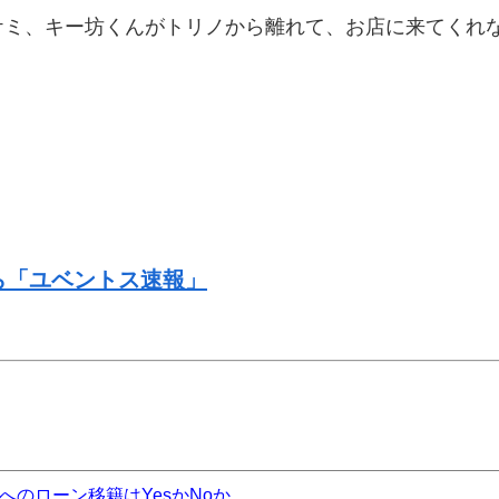
ケミ、キー坊くんがトリノから離れて、お店に来てくれ
ら「ユベントス速報」
のローン移籍はYesかNoか