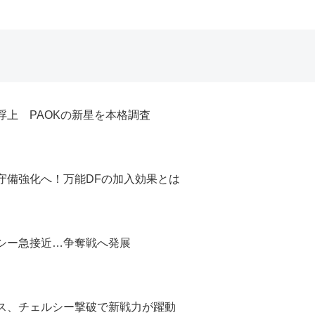
上 PAOKの新星を本格調査
守備強化へ！万能DFの加入効果とは
シー急接近…争奪戦へ発展
ス、チェルシー撃破で新戦力が躍動