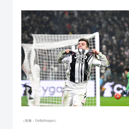
（画像：GettyImages）