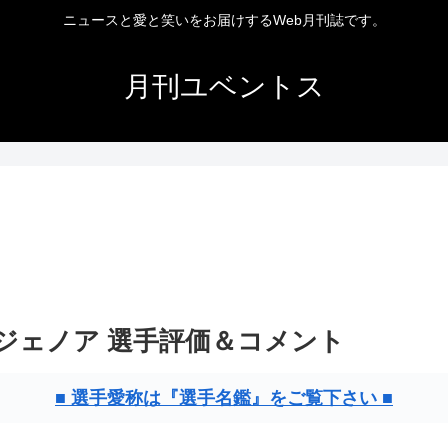
ニュースと愛と笑いをお届けするWeb月刊誌です。
月刊ユベントス
ス対ジェノア 選手評価＆コメント
■ 選手愛称は『選手名鑑』をご覧下さい ■