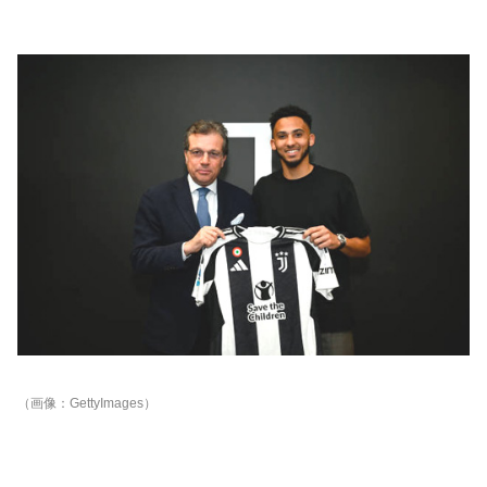
（画像：GettyImages）