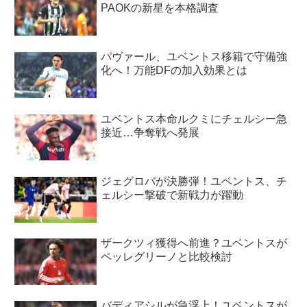
PAOKの新星を本格調査
パヴァール、ユベントス移籍で守備強
化へ！万能DFの加入効果とは
ユベントス本命ルクミにチェルシー急
接近…争奪戦へ発展
ジェグロバが決勝弾！ユベントス、チ
ェルシー撃破で新戦力が躍動
ザークツィ獲得へ前進？ユベントスが
ペッレグリーノと比較検討
バディアシルが急浮上！ユベントスが