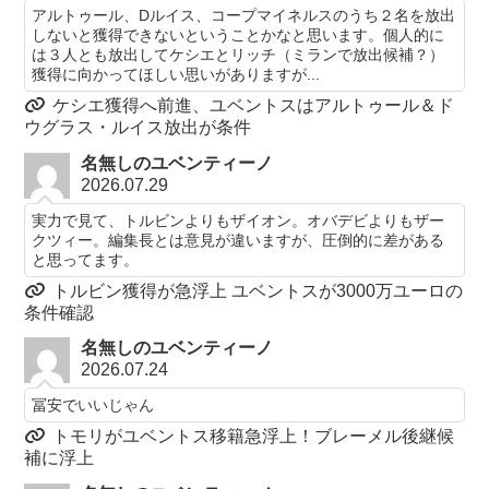
アルトゥール、Dルイス、コープマイネルスのうち２名を放出
しないと獲得できないということかなと思います。個人的に
は３人とも放出してケシエとリッチ（ミランで放出候補？）
獲得に向かってほしい思いがありますが...
ケシエ獲得へ前進、ユベントスはアルトゥール＆ド
ウグラス・ルイス放出が条件
名無しのユベンティーノ
2026.07.29
実力で見て、トルビンよりもザイオン。オバデビよりもザー
クツィー。編集長とは意見が違いますが、圧倒的に差がある
と思ってます。
トルビン獲得が急浮上 ユベントスが3000万ユーロの
条件確認
名無しのユベンティーノ
2026.07.24
冨安でいいじゃん
トモリがユベントス移籍急浮上！ブレーメル後継候
補に浮上