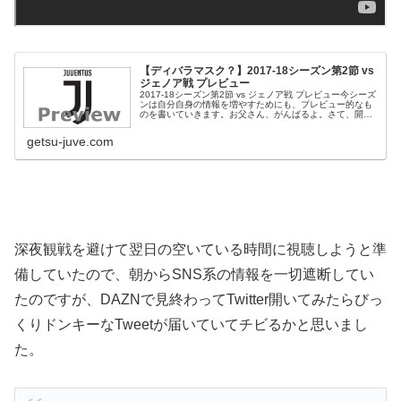
【ディバラマスク？】2017-18シーズン第2節 vs
ジェノア戦 プレビュー
2017-18シーズン第2節 vs ジェノア戦 プレビュー今シーズ
ンは自分自身の情報を増やすためにも、プレビュー的なも
のを書いていきます。お父さん、がんばるよ。さて、開幕
戦を3対0で快勝したユベントスの第2戦はアウェイでのジ
ェノア戦。ジェノ...
getsu-juve.com
深夜観戦を避けて翌日の空いている時間に視聴しようと準
備していたので、朝からSNS系の情報を一切遮断してい
たのですが、DAZNで見終わってTwitter開いてみたらびっ
くりドンキーなTweetが届いていてチビるかと思いまし
た。