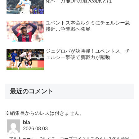
化へ！万能DFの加入効果とは
ユベントス本命ルクミにチェルシー急
接近…争奪戦へ発展
ジェグロバが決勝弾！ユベントス、チ
ェルシー撃破で新戦力が躍動
最近のコメント
※編集長からのレスは付きません。
bia
2026.08.03
アルトゥール、Dルイス、コープマイネルスのうち２名を放出