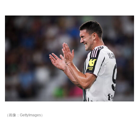
（画像：GettyImages）