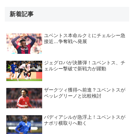
新着記事
ユベントス本命ルクミにチェルシー急
接近…争奪戦へ発展
ジェグロバが決勝弾！ユベントス、チ
ェルシー撃破で新戦力が躍動
ザークツィ獲得へ前進？ユベントスが
ペッレグリーノと比較検討
バディアシルが急浮上！ユベントスが
ナポリ横取りへ動く