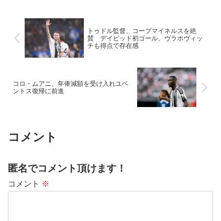
トゥドル監督、コープマイネルスを絶
賛 デイビッド初ゴール、ヴラホヴィッ
チも得点で存在感
コロ・ムアニ、年俸減額を受け入れユベ
ントス復帰に前進
コメント
匿名でコメント頂けます！
コメント
※