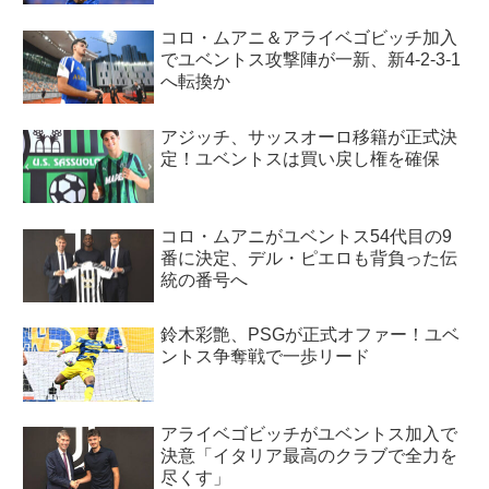
コロ・ムアニ＆アライベゴビッチ加入
でユベントス攻撃陣が一新、新4-2-3-1
へ転換か
アジッチ、サッスオーロ移籍が正式決
定！ユベントスは買い戻し権を確保
コロ・ムアニがユベントス54代目の9
番に決定、デル・ピエロも背負った伝
統の番号へ
鈴木彩艶、PSGが正式オファー！ユベ
ントス争奪戦で一歩リード
アライベゴビッチがユベントス加入で
決意「イタリア最高のクラブで全力を
尽くす」