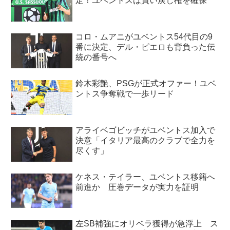
定！ユベントスは買い戻し権を確保
コロ・ムアニがユベントス54代目の9
番に決定、デル・ピエロも背負った伝
統の番号へ
鈴木彩艶、PSGが正式オファー！ユベ
ントス争奪戦で一歩リード
アライベゴビッチがユベントス加入で
決意「イタリア最高のクラブで全力を
尽くす」
ケネス・テイラー、ユベントス移籍へ
前進か 圧巻データが実力を証明
左SB補強にオリベラ獲得が急浮上 ス