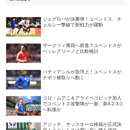
ジェグロバが決勝弾！ユベントス、チ
ェルシー撃破で新戦力が躍動
ザークツィ獲得へ前進？ユベントスが
ペッレグリーノと比較検討
バディアシルが急浮上！ユベントスが
ナポリ横取りへ動く
コロ・ムアニ＆アライベゴビッチ加入
でユベントス攻撃陣が一新、新4-2-3-1
へ転換か
アジッチ、サッスオーロ移籍が正式決