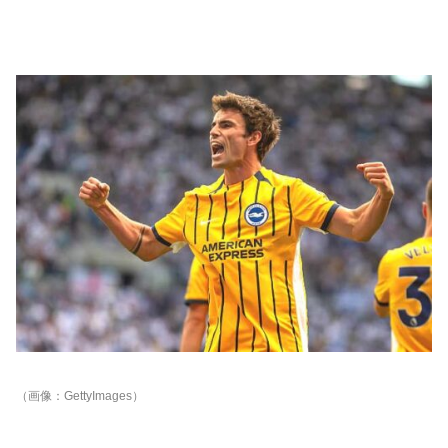
（画像：GettyImages）