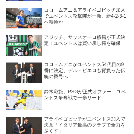
コロ・ムアニ＆アライベゴビッチ加入
でユベントス攻撃陣が一新、新4-2-3-1
へ転換か
アジッチ、サッスオーロ移籍が正式決
定！ユベントスは買い戻し権を確保
コロ・ムアニがユベントス54代目の9
番に決定、デル・ピエロも背負った伝
統の番号へ
鈴木彩艶、PSGが正式オファー！ユベ
ントス争奪戦で一歩リード
アライベゴビッチがユベントス加入で
決意「イタリア最高のクラブで全力を
尽くす」