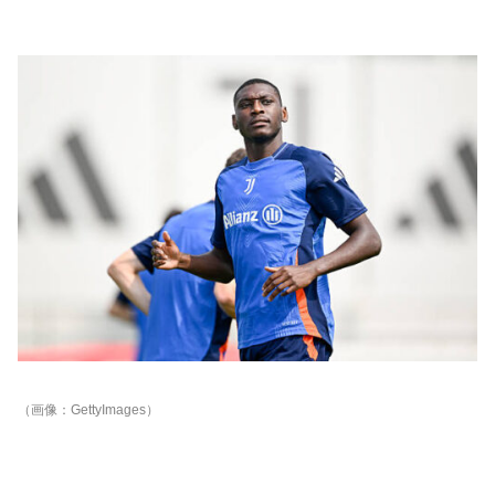
（画像：GettyImages）