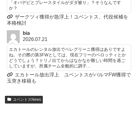
「オバデビとプレースタイルがダダ被り」？そうなんです
か？
ザークツィ獲得が急浮上！ユベントス、代役候補を
本格検討
bia
2026.07.21
エカトールのレンタル放出でペレグリーニ獲得はありですよ
ね。その際の第3FWとしては、現在フリーのベロッティとか
どうでしょう？トリノ出てからはなかなか難しい時間を過ご
していますが、所属チーム全般的に調子...
エカトール放出浮上 ユベントスがパルマFW獲得で
玉突き移籍も
ユベントスNews