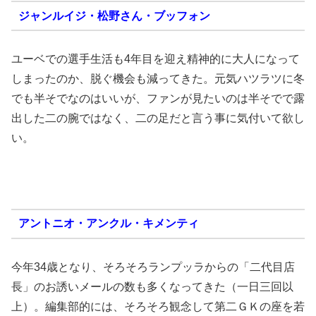
ジャンルイジ・松野さん・ブッフォン
ユーベでの選手生活も4年目を迎え精神的に大人になって
しまったのか、脱ぐ機会も減ってきた。元気ハツラツに冬
でも半そでなのはいいが、ファンが見たいのは半そでで露
出した二の腕ではなく、二の足だと言う事に気付いて欲し
い。
アントニオ・アンクル・キメンティ
今年34歳となり、そろそろランプッラからの「二代目店
長」のお誘いメールの数も多くなってきた（一日三回以
上）。編集部的には、そろそろ観念して第二ＧＫの座を若